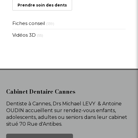
Prendre soin des dents
Fiches conseil
(139)
Vidéos 3D
(55)
Cabinet Dentaire Cannes
Dentiste à Cannes, Drs Michael LEVY & Antoine
OUDIN accueillent sur rendez-vous enfants,
adolescents, adultes ou seniors dans leur cabinet
situé 70 Rue d'Antibes.