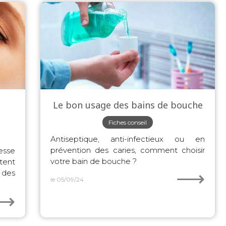
Le bon usage des bains de bouche
Fiches conseil
Antiseptique, anti-infectieux ou en
prévention des caries, comment choisir
esse
votre bain de bouche ?
tent
⟶
 des
le 05/09/24
⟶