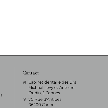
Contact
Cabinet dentaire des Drs
Michael Levy et Antoine
Oudin, à Cannes
es
70 Rue d'Antibes
06400
Cannes