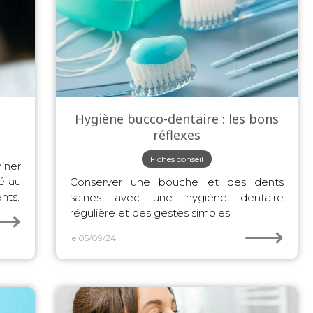
Hygiène bucco-dentaire : les bons
réflexes
Fiches conseil
miner
sé au
Conserver une bouche et des dents
nts.
saines avec une hygiène dentaire
⟶
régulière et des gestes simples.
⟶
le 05/09/24