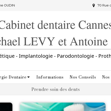
ine OUDIN
70 Rue 
Cabinet dentaire Canne
chael LEVY et Antoin
étique - Implantologie - Parodontologie - Prot
rgie Dentaire
Informations
Nos Conseils
Nos
Prendre soin des dents