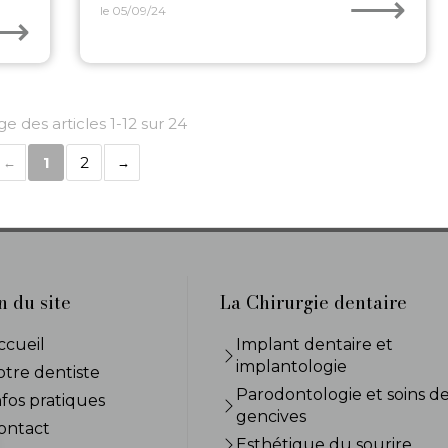
⟶
le 05/09/24
⟶
ge des articles 1-12 sur 24
1
2
n du site
La Chirurgie dentaire
ccueil
Implant dentaire et
implantologie
otre dentiste
Parodontologie et soins d
nfos pratiques
gencives
ontact
Esthétique du sourire