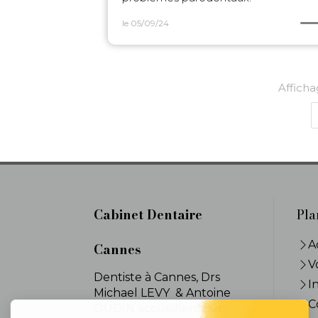
le 05/09/24
Afficha
Cabinet Dentaire
Pla
A
Cannes
V
Dentiste à Cannes, Drs
I
Michael LEVY & Antoine
C
OUDIN accueillent sur