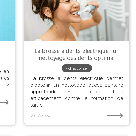
La brosse à dents électrique : un
nettoyage des dents optimal
Fiches conseil
e en
très
La brosse à dents électrique permet
ous y
d’obtenir un nettoyage bucco-dentaire
approfondi. Son action lutte
⟶
efficacement contre la formation de
tartre.
⟶
le 05/09/24