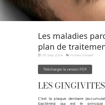
Les maladies paro
plan de traiteme
05 Sep 2024
Fiches conseil
Télécharger la version PDF
LES GINGIVITE
C’est la plaque dentaire (accumula
bactéries) qui est le principal