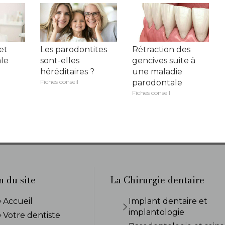
et
Les parodontites
Rétraction des
le
sont-elles
gencives suite à
héréditaires ?
une maladie
Fiches conseil
parodontale
Fiches conseil
n du site
La Chirurgie dentaire
Accueil
Implant dentaire et
implantologie
Votre dentiste