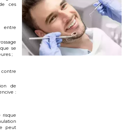
de ces
 entre
ossage
aque se
ures ;
 contre
tion de
encive :
 risque
ulation
te peut