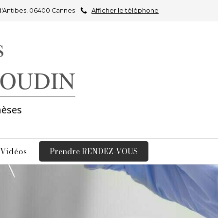
d'Antibes, 06400 Cannes
Afficher le téléphone
s
e OUDIN
hèses
 Vidéos
Prendre RENDEZ-VOUS