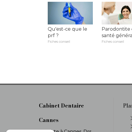
Qu'est-ce que le
Parodontite 
prf ?
santé généra
Fiches conseil
Fiches conseil
Cabinet Dentaire
Pla
Cannes
Dentiste à Cannes, Drs