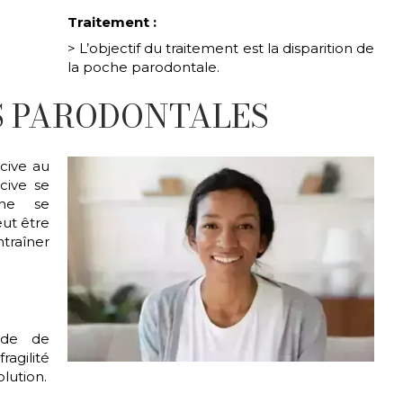
Traitement :
> L’objectif du traitement est la disparition de
la poche parodontale.
S PARODONTALES
ncive au
cive se
ine se
ut être
traîner
ode de
agilité
olution.