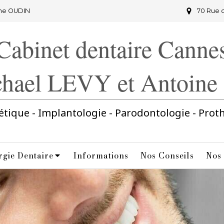
ine OUDIN
70 Rue 
Cabinet dentaire Canne
chael LEVY et Antoin
étique - Implantologie - Parodontologie - Prot
rgie Dentaire
Informations
Nos Conseils
Nos