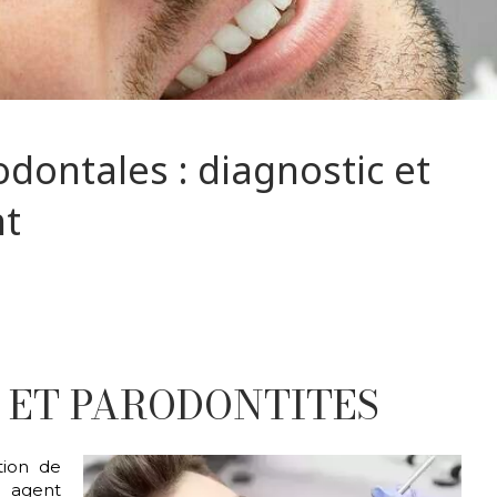
dontales : diagnostic et
nt
S ET PARODONTITES
tion de
 agent