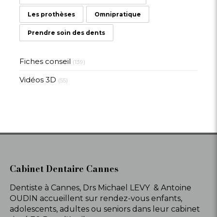
Les prothèses
Omnipratique
Prendre soin des dents
Fiches conseil
(139)
Vidéos 3D
(55)
Cabinet Dentaire Cannes
Dentiste à Cannes, Drs Michael LEVY & Antoine
OUDIN accueillent sur rendez-vous enfants,
adolescents, adultes ou seniors dans leur cabinet