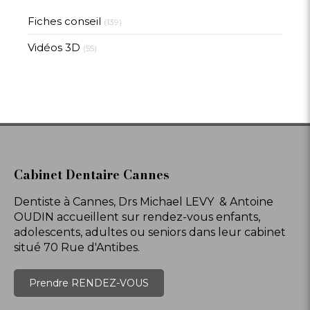
Fiches conseil
(139)
Vidéos 3D
(55)
Cabinet Dentaire Cannes
Dentiste à Cannes, Drs Michael LEVY & Antoine
OUDIN accueillent sur rendez-vous enfants,
adolescents, adultes ou seniors dans leur cabinet
situé 70 Rue d'Antibes.
Prendre RENDEZ-VOUS